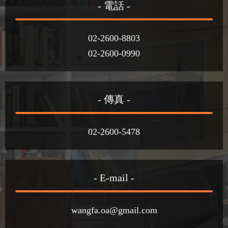
- 電話 -
02-2600-8803
02-2600-0990
- 傳真 -
02-2600-5478
- E-mail -
wangfa.oa@gmail.com