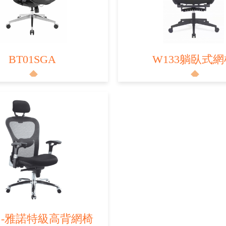
BT01SGA
W133躺臥式網
1 -雅諾特級高背網椅