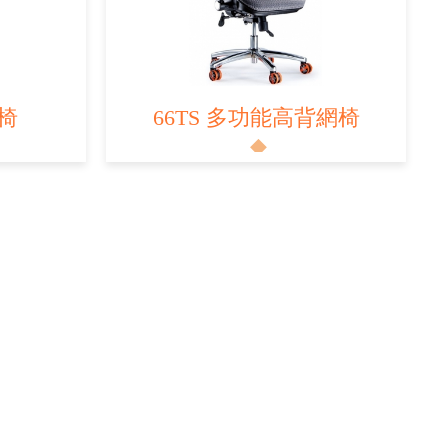
椅
66TS 多功能高背網椅