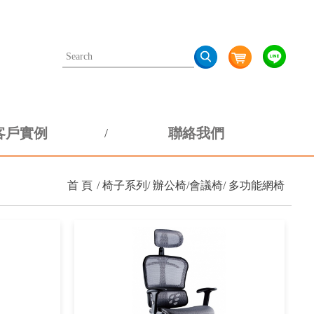
客戶實例
聯絡我們
首 頁
椅子系列
辦公椅/會議椅
多功能網椅