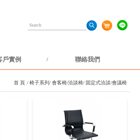
客戶實例
聯絡我們
首 頁
椅子系列
會客椅/洽談椅
固定式洽談/會議椅