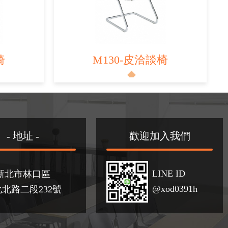
椅
M130-皮洽談椅
- 地址 -
歡迎加入我們
LINE ID
新北市林口區
@xod0391h
北路二段232號