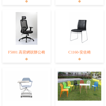
F5001 高背網狀辦公椅
C1160-安佐椅