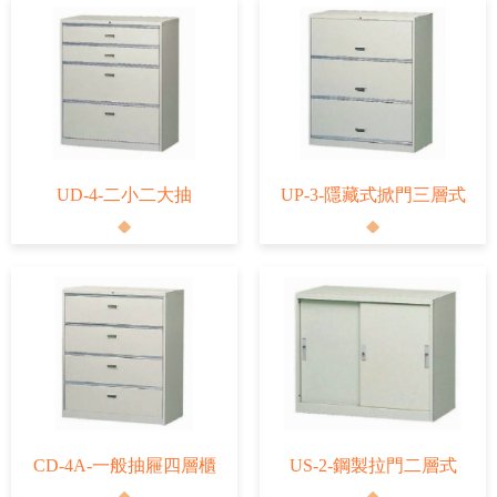
UD-4-二小二大抽
UP-3-隱藏式掀門三層式
CD-4A-一般抽屜四層櫃
US-2-鋼製拉門二層式