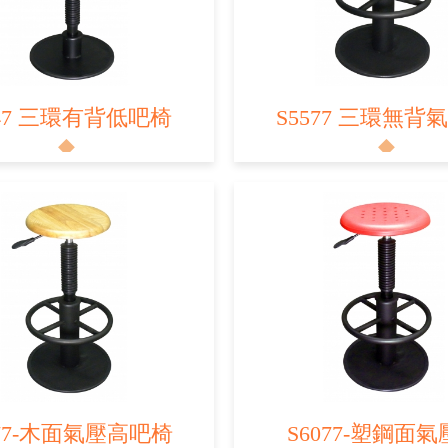
447 三環有背低吧椅
S5577 三環無背
077-木面氣壓高吧椅
S6077-塑鋼面