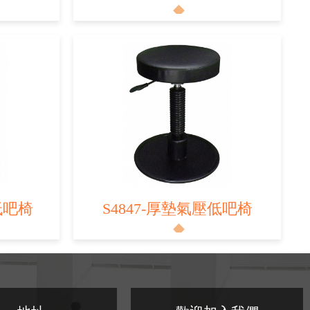
低吧椅
S4847-厚墊氣壓低吧椅