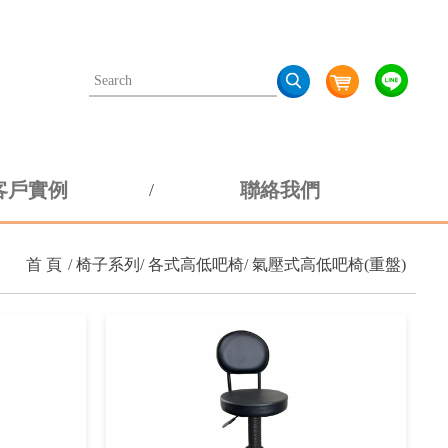
客戶實例
聯絡我們
首 頁
椅子系列
各式高低吧椅
氣壓式高低吧椅(重盤)