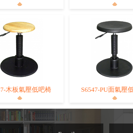
047-木板氣壓低吧椅
S6547-PU面氣壓