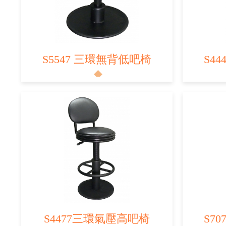
S5547 三環無背低吧椅
S4
S4477三環氣壓高吧椅
S7