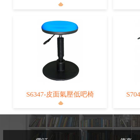
S6347-皮面氣壓低吧椅
S7