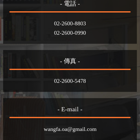
- 電話 -
02-2600-8803
02-2600-0990
- 傳真 -
02-2600-5478
- E-mail -
wangfa.oa@gmail.com