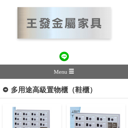
Menu
多用途高級置物櫃（鞋櫃）