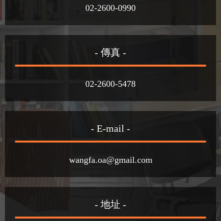
02-2600-0990
- 傳真 -
02-2600-5478
- E-mail -
wangfa.oa@gmail.com
- 地址 -