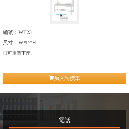
編號：WT23
尺寸：W*D*H
◎可單買下座。
加入詢價車
- 電話 -