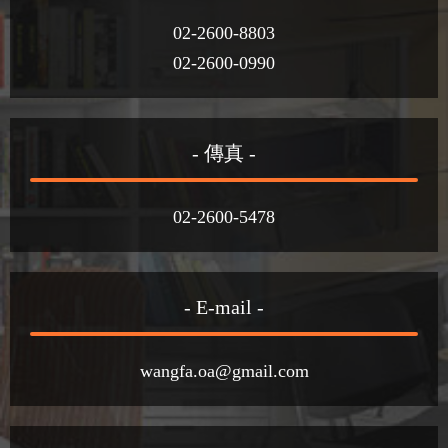
02-2600-8803
02-2600-0990
- 傳真 -
02-2600-5478
- E-mail -
wangfa.oa@gmail.com