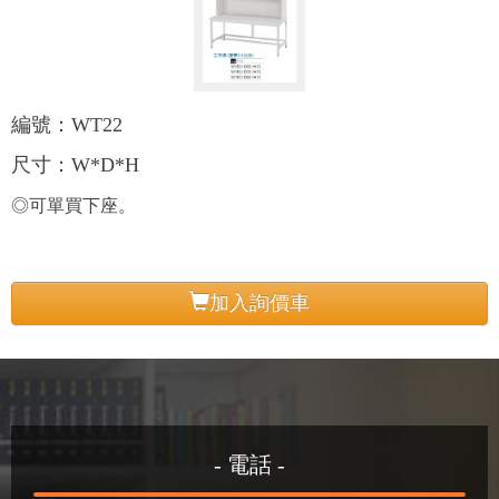
編號：WT22
尺寸：W*D*H
◎可單買下座。
加入詢價車
- 電話 -