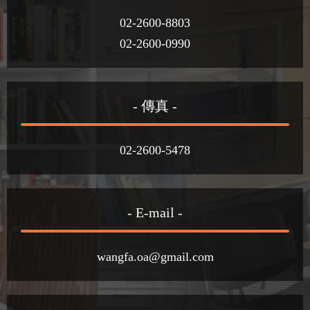
02-2600-8803
02-2600-0990
- 傳真 -
02-2600-5478
- E-mail -
wangfa.oa@gmail.com